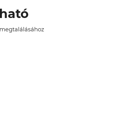
lható
l megtalálásához