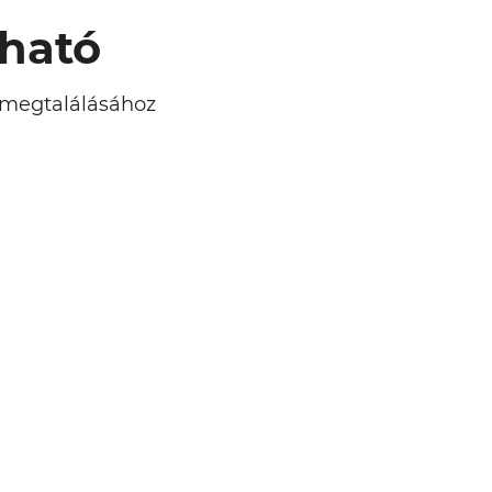
lható
l megtalálásához